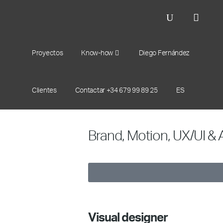
Proyectos
Know-how
Diego Fernández
Clientes
Contactar +34 679 99 89 25
Diego Fernández
ES
Brand, Motion, UX/UI & 
Visual designer