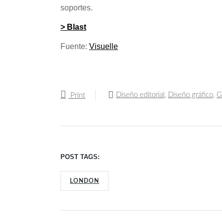
soportes.
> Blast
Fuente:
Visuelle
Diseño editorial
,
Diseño gráfico
,
G
Print
POST TAGS:
LONDON