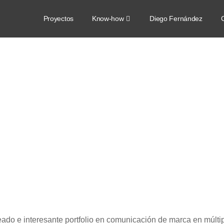
Proyectos
Know-how
Diego Fernández
C
eado e interesante portfolio en comunicación de marca en múlti