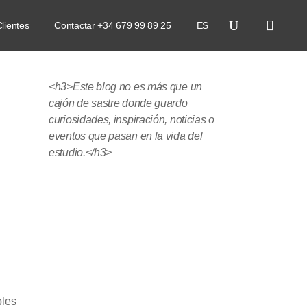
lientes
Contactar +34 679 99 89 25
ES
<h3>Este blog no es más que un
cajón de sastre donde guardo
curiosidades, inspiración, noticias o
eventos que pasan en la vida del
estudio.</h3>
ples