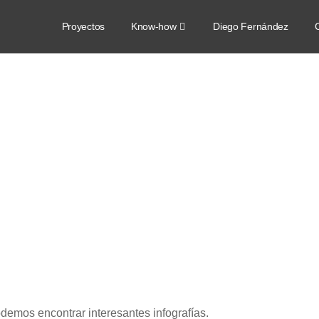
Proyectos
Know-how
Diego Fernández
C
emos encontrar interesantes infografías.