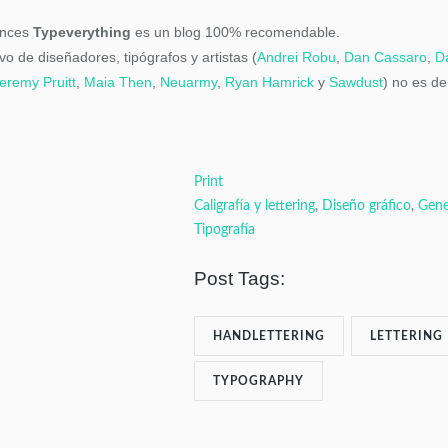
tonces
Typeverything
es un blog
100% recomendable.
o de diseñadores, tipógrafos y artistas (
Andrei Robu
,
Dan Cassaro
,
D
eremy Pruitt
,
Maia Then
,
Neuarmy
,
Ryan Hamrick
y
Sawdust
) no es de
Print
Caligrafía y lettering
,
Diseño gráfico
,
Gene
Tipografía
Post Tags:
HANDLETTERING
LETTERING
TYPOGRAPHY