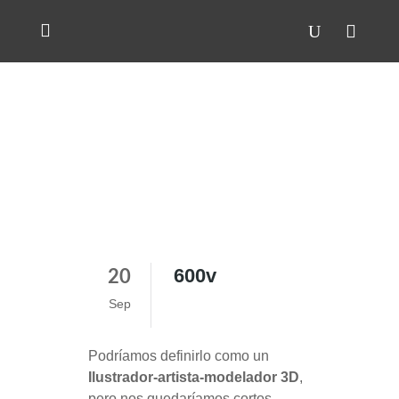
600v
20
Sep
Podríamos definirlo como un
Ilustrador-artista-modelador 3D
,
pero nos quedaríamos cortos.