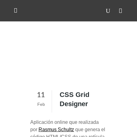
CSS Grid
11
Designer
Feb
Aplicación online que realizada
por
Rasmus Schultz
que genera el
código HTML/CSS de una retícula