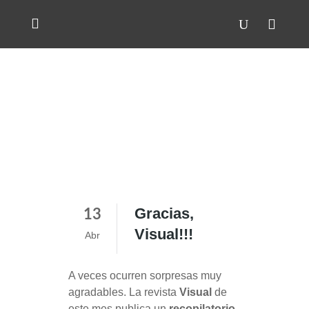
Gracias,
13
Visual!!!
Abr
A veces ocurren sorpresas muy
agradables. La revista
Visual
de
este mes publica un
recopilatorio