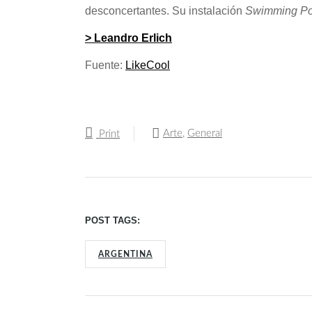
desconcertantes. Su instalación
Swimming Po
> Leandro Erlich
Fuente:
LikeCool
Arte
,
General
Print
POST TAGS:
ARGENTINA