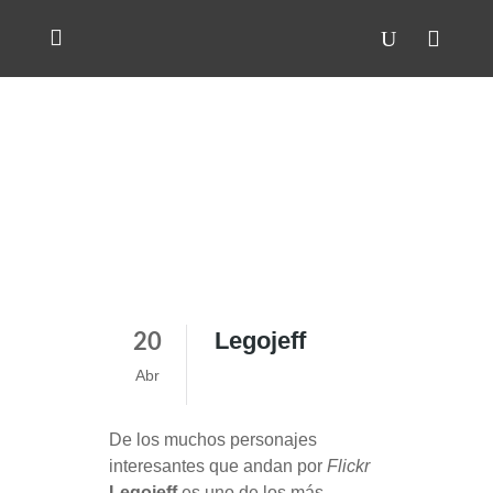
Legojeff
20
Abr
De los muchos personajes
interesantes que andan por
Flickr
Legojeff
es uno de los más