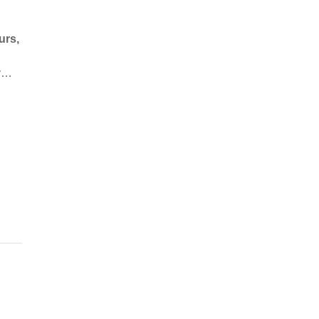
urs,
fy…