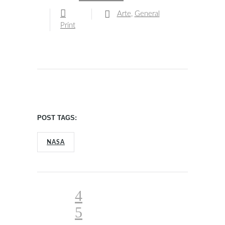
Arte
,
General
Print
POST TAGS:
NASA