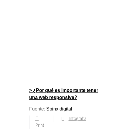
> ¿Por qué es importante tener
una web responsive?
Fuente:
Spinx digital
Infografía
Print