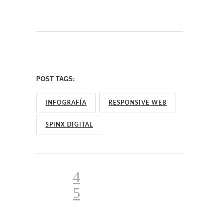
POST TAGS:
INFOGRAFÍA
RESPONSIVE WEB
SPINX DIGITAL