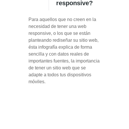
responsive?
Para aquellos que no creen en la
necesidad de tener una web
responsive, o los que se están
planteando rediseñar su sitio web,
ésta infografía explica de forma
sencilla y con datos reales de
importantes fuentes, la importancia
de tener un sitio web que se
adapte a todos tus dispositivos
móviles.