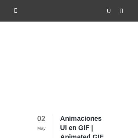
Animaciones
02
UI en GIF |
May
Animated GIF