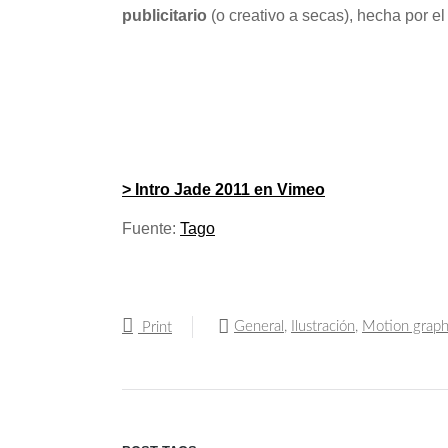
publicitario
(o creativo a secas), hecha por e
> Intro Jade 2011 en Vimeo
Fuente:
Tago
General
,
Ilustración
,
Motion graph
Print