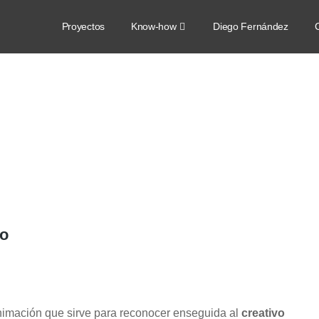
Proyectos
Know-how
Diego Fernández
C
vo
nimación que sirve para reconocer enseguida al
creativo