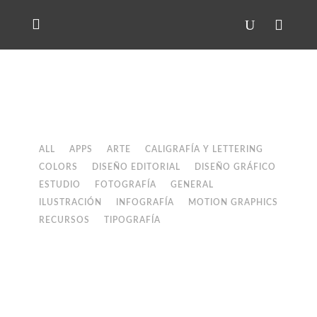
ALL
APPS
ARTE
CALIGRAFÍA Y LETTERING
COLORS
DISEÑO EDITORIAL
DISEÑO GRÁFICO
ESTUDIO
FOTOGRAFÍA
GENERAL
ILUSTRACIÓN
INFOGRAFÍA
MOTION GRAPHICS
RECURSOS
TIPOGRAFÍA
Typography for Screen: Type in