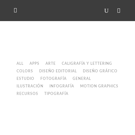
ALL
APPS
ARTE
CALIGRAFÍA Y LETTERING
COLORS
DISEÑO EDITORIAL
DISEÑO GRÁFICO
ESTUDIO
FOTOGRAFÍA
GENERAL
ILUSTRACIÓN
INFOGRAFÍA
MOTION GRAPHICS
RECURSOS
TIPOGRAFÍA
Typography for Screen: Type in