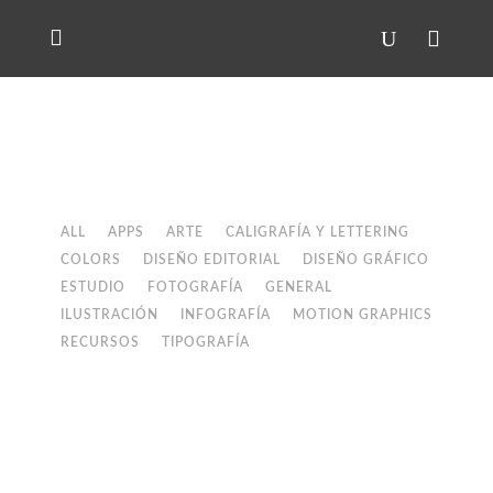
ALL
APPS
ARTE
CALIGRAFÍA Y LETTERING
COLORS
DISEÑO EDITORIAL
DISEÑO GRÁFICO
ESTUDIO
FOTOGRAFÍA
GENERAL
ILUSTRACIÓN
INFOGRAFÍA
MOTION GRAPHICS
RECURSOS
TIPOGRAFÍA
Typography for Screen: Type in